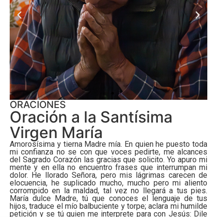
ORACIONES
Oración a la Santísima
Virgen María
Oraciones
Oraciones
Oraciones
Oraciones
Oraciones
Oraciones
Amorosísima y tierna Madre mía. En quien he puesto toda
mi confianza no se con que voces pedirte, me alcances
Oremos por la Paz
Oremos por la Paz
Oremos por la Paz
Selección de oraciones para todos los momentos de la
Selección de oraciones para todos los momentos de la
Selección de oraciones para todos los momentos de la
del Sagrado Corazón las gracias que solicito. Yo apuro mi
vida
vida
vida
mente y en ella no encuentro frases que interrumpan mi
dolor. He llorado Señora, pero mis lágrimas carecen de
elocuencia, he suplicado mucho, mucho pero mi aliento
corrompido en la maldad, tal vez no llegará a tus pies.
María dulce Madre, tú que conoces el lenguaje de tus
hijos, traduce el mío balbuciente y torpe; aclara mi humilde
petición y se tú quien me interprete para con Jesús: Dile