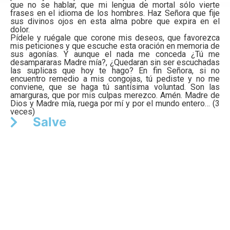
que no se hablar, que mi lengua de mortal sólo vierte
frases en el idioma de los hombres. Haz Señora que fije
sus divinos ojos en esta alma pobre que expira en el
dolor.
Pídele y ruégale que corone mis deseos, que favorezca
mis peticiones y que escuche esta oración en memoria de
sus agonías. Y aunque el nada me conceda ¿Tú me
desampararas Madre mía?, ¿Quedaran sin ser escuchadas
las suplicas que hoy te hago? En fin Señora, si no
encuentro remedio a mis congojas, tú pediste y no me
conviene, que se haga tú santísima voluntad. Son las
amarguras, que por mis culpas merezco. Amén. Madre de
Dios y Madre mía, ruega por mí y por el mundo entero… (3
veces)
Salve
Ave María
Oraciones